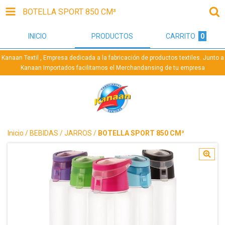
BOTELLA SPORT 850 CM³
INICIO
PRODUCTOS
CARRITO
0
Kanaan Textil , Empresa dedicada a la fabricación de productos textiles. Junto a
Kanaan Importados facilitamos el Merchandansing de tu empresa
Inicio
/
BEBIDAS
/
JARROS
/
BOTELLA SPORT 850 CM³