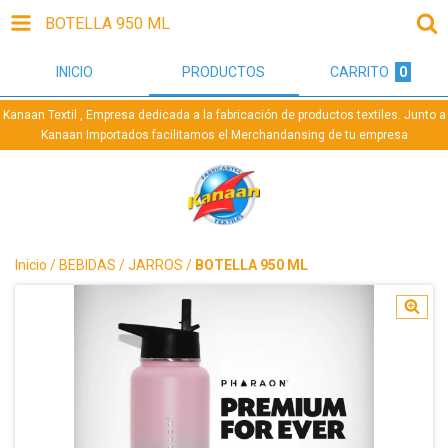
BOTELLA 950 ML
INICIO
PRODUCTOS
CARRITO
0
Kanaan Textil , Empresa dedicada a la fabricación de productos textiles. Junto a
Kanaan Importados facilitamos el Merchandansing de tu empresa
Inicio
/
BEBIDAS
/
JARROS
/
BOTELLA 950 ML