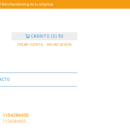
 el Merchandansing de tu empresa
CARRITO
(
0
)
$0
CREAR CUENTA
INICIAR SESIÓN
ACTO
1154284405
1154284403