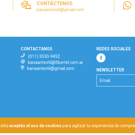
CONTÁCTENOS
kanaantextil@gmail.com
CONTACTANOS
REDES SOCIALES
(011) 3530-9452
kanaantextil@fibertel.com.ar
kanaantextil@gmail.com
NEWSLETTER
sitio
aceptás el uso de cookies
para agilizar tu experiencia de compra