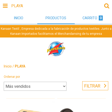
PLAYA
INICIO
PRODUCTOS
CARRITO
0
Kanaan Textil , Empresa dedicada a la fabricación de productos textiles. Junto a
Kanaan Importados facilitamos el Merchandansing de tu empresa
Inicio
/
PLAYA
Ordenar por
FILTRAR