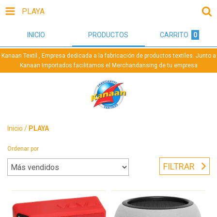
PLAYA
INICIO
PRODUCTOS
CARRITO
0
Kanaan Textil , Empresa dedicada a la fabricación de productos textiles. Junto a
Kanaan Importados facilitamos el Merchandansing de tu empresa
Inicio
/
PLAYA
Ordenar por
FILTRAR