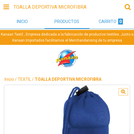
TOALLA DEPORTIVA MICROFIBRA
INICIO
PRODUCTOS
CARRITO
0
Kanaan Textil , Empresa dedicada a la fabricación de productos textiles. Junto a
Kanaan Importados facilitamos el Merchandansing de tu empresa
Inicio
/
TEXTIL
/
TOALLA DEPORTIVA MICROFIBRA