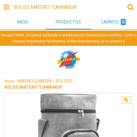
BOLSO MATERO "CANNARIA"
INICIO
PRODUCTOS
CARRITO
0
Kanaan Textil , Empresa dedicada a la fabricación de productos textiles. Junto a
Kanaan Importados facilitamos el Merchandansing de tu empresa
Inicio
/
MARROQUINERÍA
/
BOLSOS
/
BOLSO MATERO "CANNARIA"